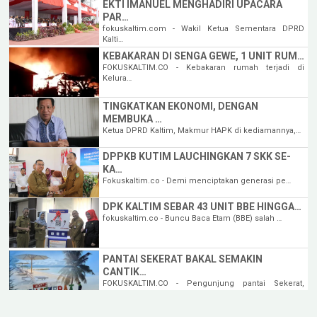
EKTI IMANUEL MENGHADIRI UPACARA
PAR…
fokuskaltim.com - Wakil Ketua Sementara DPRD
Kalti…
KEBAKARAN DI SENGA GEWE, 1 UNIT RUM…
FOKUSKALTIM.CO - Kebakaran rumah terjadi di
Kelura…
TINGKATKAN EKONOMI, DENGAN
MEMBUKA …
Ketua DPRD Kaltim, Makmur HAPK di kediamannya,…
DPPKB KUTIM LAUCHINGKAN 7 SKK SE-
KA…
Fokuskaltim.co - Demi menciptakan generasi pe…
DPK KALTIM SEBAR 43 UNIT BBE HINGGA…
fokuskaltim.co - Buncu Baca Etam (BBE) salah …
PANTAI SEKERAT BAKAL SEMAKIN
CANTIK…
FOKUSKALTIM.CO - Pengunjung pantai Sekerat,
Kecama…