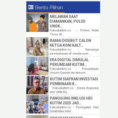
Berita Pilihan
MELAWAN SAAT
DIAMANKAN, POLISI
UNGK…
Fokuskaltim.co – Polres Kutai
Timur (K…
RAMAI DISEBUT CALON
KETUA KONI KALT…
Fokuskaltim.co - Ramainya
pembahasan di media sosi…
ERA DIGITAL DIMULAI,
PERUMDAM KUTIM…
Fokuskaltim.co - Perusahaan
Umum Daerah Air Minum …
KUTIM SIAPKAN INVESTASI
PEMBINAAN K…
Fokuskaltim.co - Dinas Koperasi
dan UKM Ku…
PANGGUNG INKLUSI HDI
KUTIM 2025 JAD…
Fokuskaltim.co - Peringatan Hari
Disabilitas Inter…