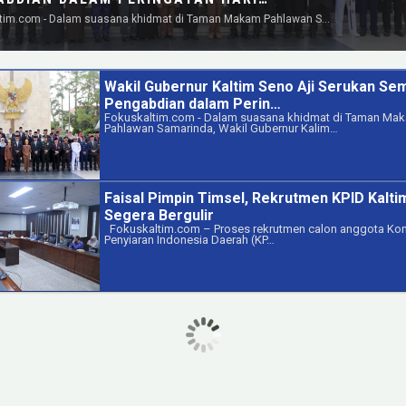
tim.com - Dalam suasana khidmat di Taman Makam Pahlawan S…
Wakil Gubernur Kaltim Seno Aji Serukan Se
Pengabdian dalam Perin…
Fokuskaltim.com - Dalam suasana khidmat di Taman Ma
Pahlawan Samarinda, Wakil Gubernur Kalim…
Faisal Pimpin Timsel, Rekrutmen KPID Kalti
Segera Bergulir
Fokuskaltim.com – Proses rekrutmen calon anggota Kom
Penyiaran Indonesia Daerah (KP…