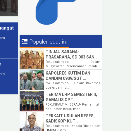
mangat
kam
Populer saat ini
TINJAU SARANA-
PRASARANA, SD 003 SAN…
fokuskaltim.co - Dalam
m
Musyawarah Perencanaan Pemb…
KAPOLRES KUTIM DAN
isi
DANDIM 0909/SGT …
fokuskaltim.co – Dalam Rakornas
upaya pening…
TERIMA LHP SEMESTER II,
GAMALIS OPT…
FOKUSKALTIM, BERAU- Pemerintah
Kabupaten Berau men…
TERKAIT USULAN RESES,
KADISKOP KUTI…
fokuskaltim.co - Kepala Diskop dan
UMKM Kutim…