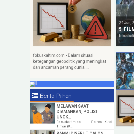
24 Jun, 
5 FIL
fokuskal
fokuskaltim.com - Dalam situasi
ketegangan geopolitik yang meningkat
dan ancaman perang dunia, …
Berita Pilihan
MELAWAN SAAT
DIAMANKAN, POLISI
UNGK…
Fokuskaltim.co – Polres Kutai
Timur (K…
RAMAI DISEBUT CALON