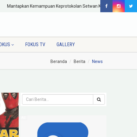
Mantapkan Kemampuan Keprotokolan Setwan Kutim
Tingkatkan A
OKUS
FOKUS TV
GALLERY
Beranda
Berita
News