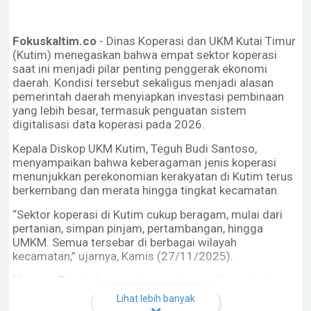
Fokuskaltim.co
- Dinas Koperasi dan UKM Kutai Timur
(Kutim) menegaskan bahwa empat sektor koperasi
saat ini menjadi pilar penting penggerak ekonomi
daerah. Kondisi tersebut sekaligus menjadi alasan
pemerintah daerah menyiapkan investasi pembinaan
yang lebih besar, termasuk penguatan sistem
digitalisasi data koperasi pada 2026.
Kepala Diskop UKM Kutim, Teguh Budi Santoso,
menyampaikan bahwa keberagaman jenis koperasi
menunjukkan perekonomian kerakyatan di Kutim terus
berkembang dan merata hingga tingkat kecamatan.
“Sektor koperasi di Kutim cukup beragam, mulai dari
pertanian, simpan pinjam, pertambangan, hingga
UMKM. Semua tersebar di berbagai wilayah
kecamatan,” ujarnya, Kamis (27/11/2025).
Menurut Teguh, koperasi pertanian masih menjadi
sektor yang paling kuat karena berkaitan langsung
Lihat lebih banyak
dengan mata pencaharian masyarakat. Kelapa sawit,