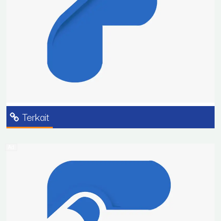
sedang kita jalani yakni mendorong SDM aparatur
pemerintah daerah, agar bisa memanfaatkan teknologi
informasi dalam memenuhi kebutuhan lanyanan di
pemerintah,” jelasnya.
Sebagai informasi, selain pelatihan para peserta juga
akan mengikuti sertifikasi Government Chief
Information Officer (GCIO) yang dilaksanakan selama
tiga hari, mulai 30 Oktober hingga 01 November 2023.
(ADV)
Terkait