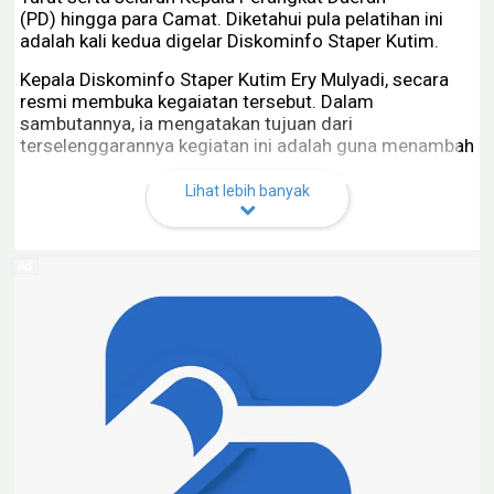
(PD) hingga para Camat. Diketahui pula pelatihan ini
adalah kali kedua digelar Diskominfo Staper Kutim.
Kepala Diskominfo Staper Kutim Ery Mulyadi, secara
resmi membuka kegaiatan tersebut. Dalam
sambutannya, ia mengatakan tujuan dari
terselenggarannya kegiatan ini adalah guna menambah
wawasan mengenai GCIO.
Lihat lebih banyak
"Terlebih, bagi seluruh perangkat daerah dapat
memaksimalkan pelayanan masyarakat berbasis
digital. Kita berharap dengan pelatihan ini akan lebih
meningkatkan kompetensi kita, sehingga tujuan
akhirnya, yakni meningkatkan pelayanan kita terhadap
masyarakat,” terangnya.
Lebih lanjut, Ery Mulyadi mengatakan pelatihan ini telah
sesuai dengan program prioritas, salah satunya
peningkatan Sumber Daya Manusia (SDM) yang melek
digitalisasi.
“Terdapat tiga program prioritas yakni peningkatan
infrastruktur, Sistem berbasis digital dan terakhir yang