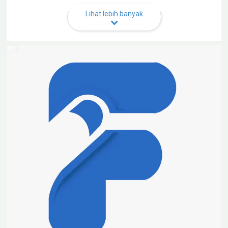
Kota Sangatta, kami juga sudah menyerahkan
sebagian bantuan kepada korban kebakaran di Kabo,"
Lihat lebih banyak
terang Bagong usai memberikan bantuan.
Dirinya juga mengucapkan banyak terimakasih
sebesar-besarnya kepada semua masyarakat yang
telah ikut menyumbangkan bantuan melalui Donasi
Jumat Berkah.
"Terimakasih kepada masyarakat yang telah
mendonasikan sedikit harta kepada saudara saudara
kita yang tertimpa musibah, semoga bantuan teman
teman dibalas olah Allah ," tutup Bagong.
Seperti diketahui kebakaran besar terjadi di lokasi
pasar Desa Marga Mulia, Kecamatan Kombeng,
Kabupaten Kutim pada 26 Oktober 2019, kebakaran
yang terjadi sekitar pukul 21.00 itu menghanguskan
kurang lebih 100 lapak dan 30 rumah warga. (*)