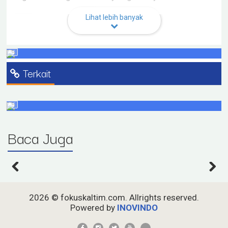
dari rutinitas yang dijalani dan dapat tertawa lepas
serta berbagi kebahagiaan bersama,” kata Wawan.
Lihat lebih banyak
Wawan berharap, kegiatan lomba dayung tersebut bisa
menciptakan kekompakan tim, karyawan semakin
bersemangat dan pada akhirnya bisa lebih produktif di
tempat kerja.
Terkait
“Kami mengharapkan setelah adanya kegiatan ini,
teman-teman karyawan bisa kembali bekerja dengan
semangat baru dan lebih produktif lagi,” tegasnya.
Sementara itu, Ketua Panitia Olimpiade Lingkungan
Baca Juga
Tahun 2022 Indias Prasetyono mengutarakan lomba
dayung perahu buaya ini merupakan salah satu
kegiatan dalam ajang Olimpiade Lingkungan Tahun
2022. Kegiatan ini rutin setiap tahun sebelum pandemi
COVID-19 melanda dunia, termasuk Sangatta. Tahun
ini digelar kembali dengan tetap menerapkan protokol
kesehatan (prokes) dan standar keselamatan yang
2026 ©
fokuskaltim.com
. Allrights reserved.
tinggi.
Powered by
Indias menambahkan, selain dayung, Olimpiade